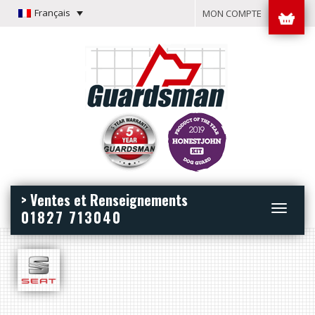
Français
MON COMPTE
> Ventes et Renseignements
Toggle
01827 713040
navigation