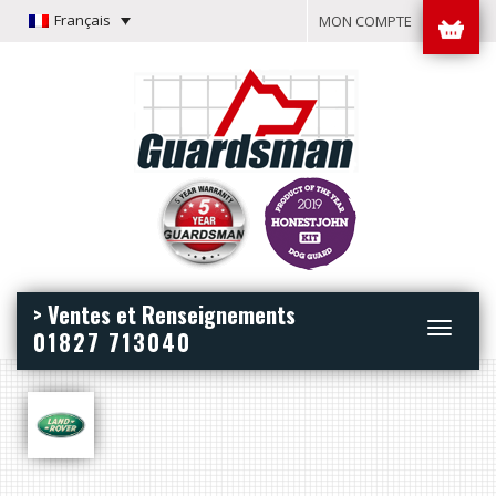
Français
MON COMPTE
> Ventes et Renseignements
Toggle
01827 713040
navigation