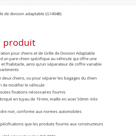
le de division adaptable (G1404B)
 produit
tion pour chiens et de Grille de Division Adaptable
 un pare-chien spécifique au véhicule qui offre une
 et l’habitacle, ainsi qu’un séparateur de coffre variable
partiments
de deux chiens, ou pour séparer les bagages du chien
 de modifier le véhicule
toutes fixations nécessaires fournis
fabriqué en tuyau de 19 mm, maille en acier 50mm- très
udre noir, conforme aux normes automobiles
écifications que les produits fournis aux constructeurs