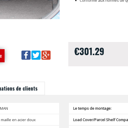
Conforme aux normes de qua
€301.29
e
uations de clients
SMAN
Le temps de montage:
 maille en acier doux
Load Cover/Parcel Shelf Compat