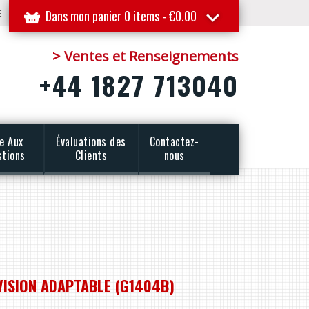
E
Dans mon panier 0 items -
€
0.00
> Ventes et Renseignements
+44 1827 713040
re Aux
Évaluations des
Contactez-
stions
Clients
nous
IVISION ADAPTABLE (G1404B)