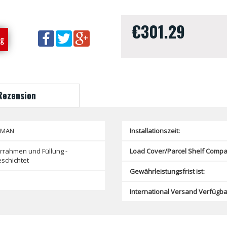
€301.29
ng
Rezension
SMAN
Installationszeit:
rrahmen und Füllung -
Load Cover/Parcel Shelf Compat
schichtet
Gewährleistungsfrist ist:
International Versand Verfügba