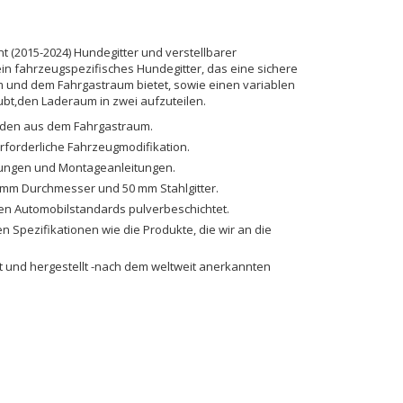
(2015-2024) Hundegitter und verstellbarer
in fahrzeugspezifisches Hundegitter, das eine sichere
 und dem Fahrgastraum bietet, sowie einen variablen
ubt,den Laderaum in zwei aufzuteilen.
nden aus dem Fahrgastraum.
erforderliche Fahrzeugmodifikation.
igungen und Montageanleitungen.
 mm Durchmesser und 50 mm Stahlgitter.
en Automobilstandards pulverbeschichtet.
en Spezifikationen wie die Produkte, die wir an die
lt und hergestellt -nach dem weltweit anerkannten