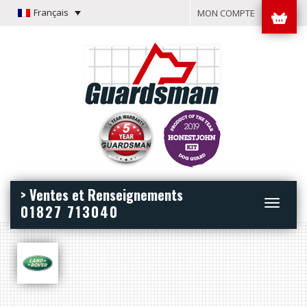
Français
MON COMPTE
> Ventes et Renseignements
Toggle
01827 713040
navigation