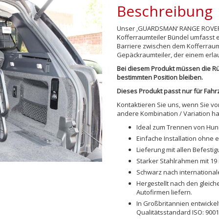
Beschreibung
Unser ‚GUARDSMAN‘ RANGE ROVER L4
Kofferraumteiler Bündel umfasst e
Barriere zwischen dem Kofferraum
Gepäckraumteiler, der einem erla
Bei diesem Produkt müssen die Rü
bestimmten Position bleiben.
Dieses Produkt passt nur für Fahr
Kontaktieren Sie uns, wenn Sie vor
andere Kombination / Variation h
Ideal zum Trennen von Hu
Einfache Installation ohne 
Lieferung mit allen Befest
Starker Stahlrahmen mit 19
Schwarz nach international
Hergestellt nach den gleich
Autofirmen liefern.
In Großbritannien entwicke
Qualitätsstandard ISO: 9001