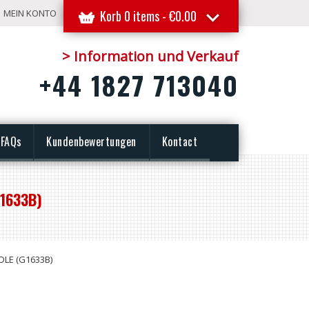
MEIN KONTO
Korb 0 items -
€
0.00
> Information und Verkauf
+44 1827 713040
FAQs
Kundenbewertungen
Kontact
G1633B)
NDLE (G1633B)