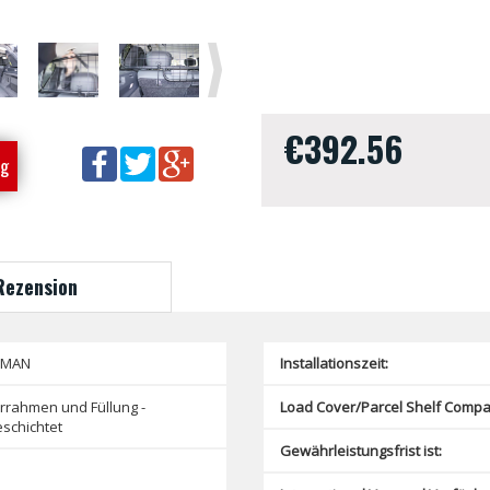
Next
€392.56
ng
Rezension
SMAN
Installationszeit:
rrahmen und Füllung -
Load Cover/Parcel Shelf Compat
schichtet
Gewährleistungsfrist ist: