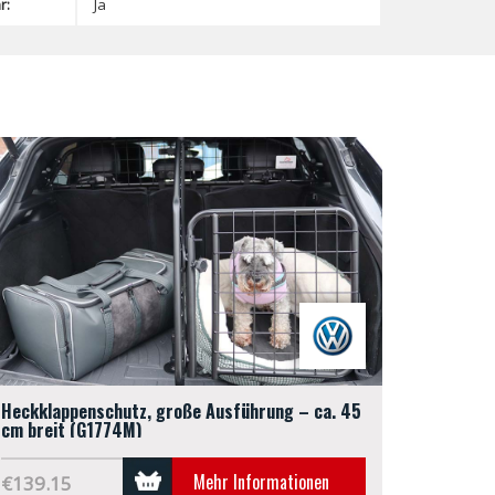
r:
Ja
Heckklappenschutz, große Ausführung – ca. 45
cm breit (G1774M)
Mehr Informationen
€139.15