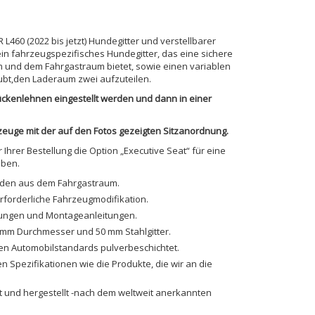
60 (2022 bis jetzt) Hundegitter und verstellbarer
in fahrzeugspezifisches Hundegitter, das eine sichere
 und dem Fahrgastraum bietet, sowie einen variablen
ubt,den Laderaum zwei aufzuteilen.
ckenlehnen eingestellt werden und dann in einer
zeuge mit der auf den Fotos gezeigten Sitzanordnung.
 Ihrer Bestellung die Option „Executive Seat“ für eine
aben.
nden aus dem Fahrgastraum.
erforderliche Fahrzeugmodifikation.
igungen und Montageanleitungen.
 mm Durchmesser und 50 mm Stahlgitter.
en Automobilstandards pulverbeschichtet.
en Spezifikationen wie die Produkte, die wir an die
lt und hergestellt -nach dem weltweit anerkannten