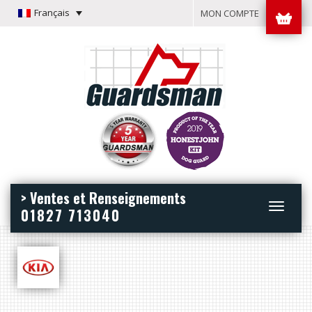
Français
MON COMPTE
> Ventes et Renseignements
Toggle
01827 713040
navigation