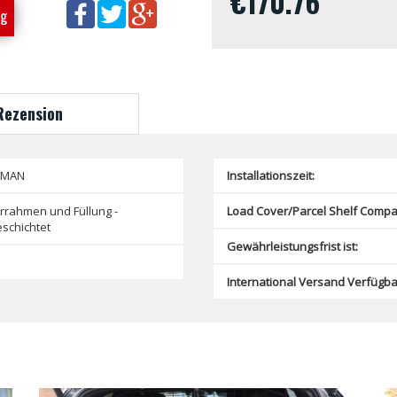
€170.76
ng
Rezension
SMAN
Installationszeit:
rrahmen und Füllung -
Load Cover/Parcel Shelf Compat
schichtet
Gewährleistungsfrist ist:
International Versand Verfügba