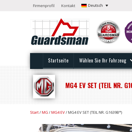
Deutsch
Firmenprofil
Kontakt
Startseite
Wählen Sie Ihr Fahrzeug
MG4 EV SET (TEIL NR. G1
Start
/
MG
/
MG4 EV
/ MG4 EV SET (TEIL NR. G1639B*)