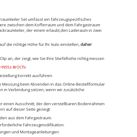
raumteiler Set umfasst ein fahrzeugspezifisches
rriere zwischen dem Kofferraum und dem Fahrgastraum
äckraumteiler, der einem erlaubt,den Laderaum in zwei
f die richtige Höhe für Ihr Auto einstellen,
daher
ip an, der zeigt, wie Sie Ihre Stiefelhöhe richtig messen
v=N55z-8rOCfo
estellung korrekt ausführen.
 die Messung beim Absenden in das Online-Bestellformular
n in Verbindung setzen, wenn wir zusätzliche
er einen Ausschnitt, der den verstellbaren Bodenrahmen
rn auf dieser Seite gezeigt.
nden aus dem Fahrgastraum.
erforderliche Fahrzeugmodifikation.
igungen und Montageanleitungen.