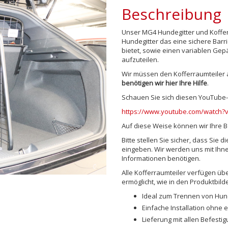
Beschreibung
Unser MG4 Hundegitter und Koffer
Hundegitter das eine sichere Ba
bietet, sowie einen variablen Gep
aufzuteilen.
Wir müssen den Kofferraumteiler au
benötigen wir hier Ihre Hilfe
.
Schauen Sie sich diesen YouTube-Cl
https://www.youtube.com/watch?
Auf diese Weise können wir Ihre B
Bitte stellen Sie sicher, dass Sie
eingeben. Wir werden uns mit Ihne
Informationen benötigen.
Alle Kofferraumteiler verfügen üb
ermöglicht, wie in den Produktbilde
Ideal zum Trennen von Hu
Einfache Installation ohne 
Lieferung mit allen Befest