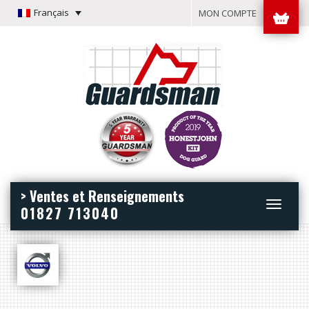
Français
MON COMPTE
> Ventes et Renseignements
Toggle
01827 713040
navigation