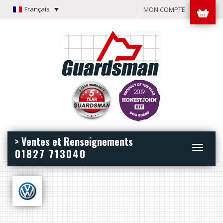
Français
MON COMPTE
> Ventes et Renseignements
Toggle
01827 713040
navigation