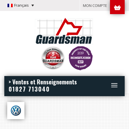
Français
MON COMPTE
> Ventes et Renseignements
Toggle
01827 713040
navigation