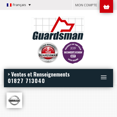
Français
MON COMPTE
> Ventes et Renseignements
Toggle
01827 713040
navigation