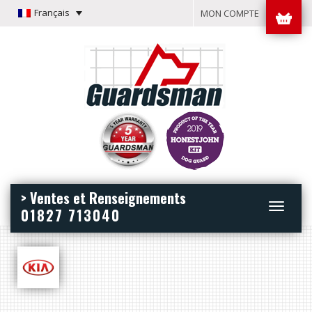
Français
MON COMPTE
> Ventes et Renseignements
Toggle
01827 713040
navigation