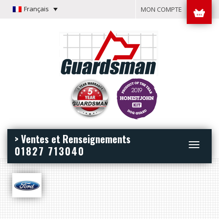
Français
MON COMPTE
> Ventes et Renseignements
Toggle
01827 713040
navigation