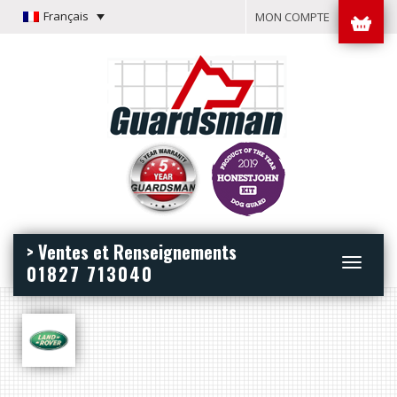
Français
MON COMPTE
> Ventes et Renseignements
Toggle
01827 713040
navigation