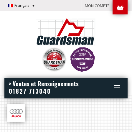
Français
MON COMPTE
> Ventes et Renseignements
Toggle
01827 713040
navigation