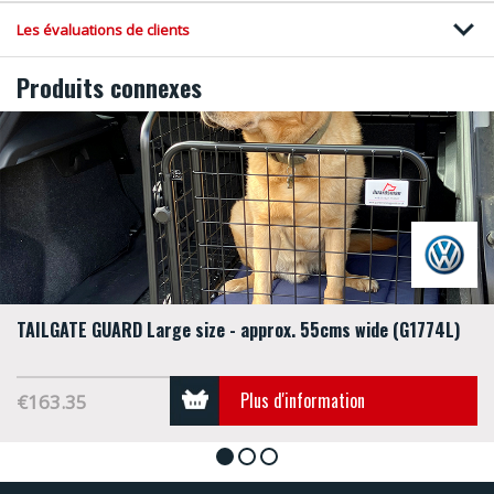
Les évaluations de clients
Produits connexes
TAILGATE GUARD Large size - approx. 55cms wide (G1774L)
Plus d'information
€163.35
1
2
3