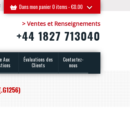
E
Dans mon panier 0 items -
€
0.00
> Ventes et Renseignements
+44 1827 713040
re Aux
Évaluations des
Contactez-
stions
Clients
nous
(.G1256)