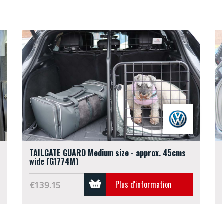
TAILGATE GUARD Medium size - approx. 45cms
wide (G1774M)
Plus d'information
€139.15