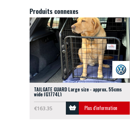
Produits connexes
TAILGATE GUARD Large size - approx. 55cms
wide (G1774L)
Plus d'information
€163.35