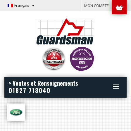
Français
MON COMPTE
> Ventes et Renseignements
Toggle
01827 713040
navigation