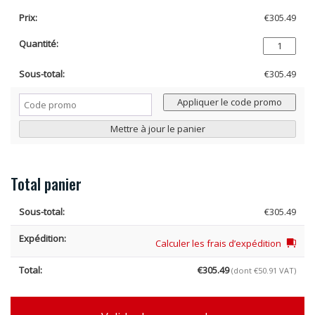
€
305.49
quantité
de
MERCEDES
€
305.49
ML
CLASS
Cod
Appliquer le code promo
(W166)
prom
(2011-
Mettre à jour le panier
2016)
Grille
de
Séparation
Total panier
pour
Chien
€
305.49
et
Grille
Calculer les frais d’expédition
de
division
€
305.49
adaptable
(dont
€
50.91
VAT)