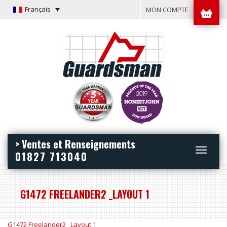
Français
MON COMPTE
> Ventes et Renseignements
Toggle
01827 713040
navigation
G1472 FREELANDER2 _LAYOUT 1
G1472 Freelander2 _Layout 1