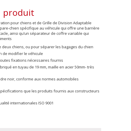
 produit
tion pour chiens et de Grille de Division Adaptable
are-chien spécifique au véhicule qui offre une barrière
itacle, ainsi qu’un séparateur de coffre variable qui
timents
de deux chiens, ou pour séparer les bagages du chien
 de modifier le véhicule
toutes fixations nécessaires fournis
fabriqué en tuyau de 19 mm, maille en acier 50mm- très
udre noir, conforme aux normes automobiles
écifications que les produits fournis aux constructeurs
lité internationales ISO 9001