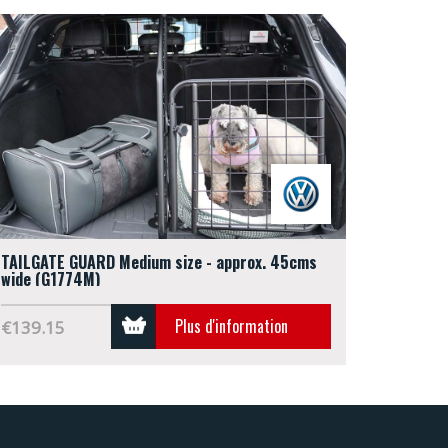
TAILGATE GUARD Medium size - approx. 45cms
wide (G1774M)
Plus d'information
€139.15