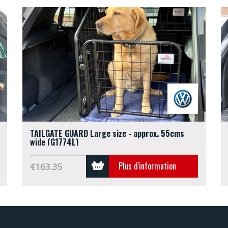
TAILGATE GUARD Large size - approx. 55cms
wide (G1774L)
Plus d'information
€163.35