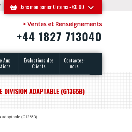
E
Dans mon panier 0 items -
€
0.00
> Ventes et Renseignements
+44 1827 713040
re Aux
Évaluations des
Contactez-
stions
Clients
nous
E DIVISION ADAPTABLE (G1365B)
on adaptable (G1365B)