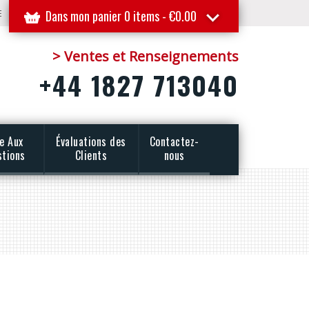
E
Dans mon panier 0 items -
€
0.00
> Ventes et Renseignements
+44 1827 713040
re Aux
Évaluations des
Contactez-
stions
Clients
nous