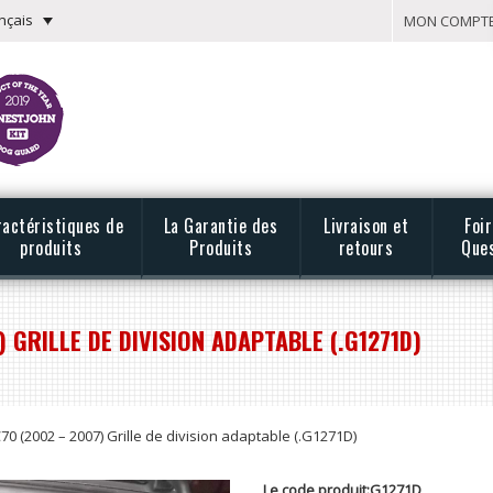
nçais
MON COMPT
ractéristiques de
La Garantie des
Livraison et
Foi
produits
Produits
retours
Que
) GRILLE DE DIVISION ADAPTABLE (.G1271D)
70 (2002 – 2007) Grille de division adaptable (.G1271D)
Le code produit:G1271D