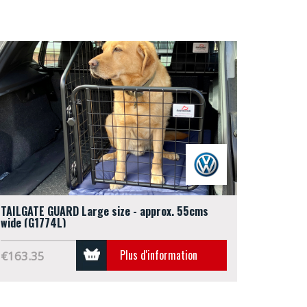
TAILGATE GUARD Large size - approx. 55cms
wide (G1774L)
Plus d'information
€163.35