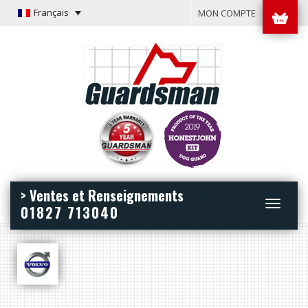
Français
MON COMPTE
> Ventes et Renseignements
Toggle
01827 713040
navigation