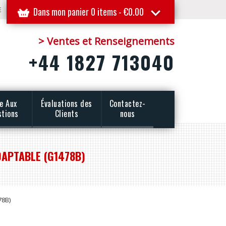
E
Dans mon panier 0 items -
€
0.00
> Ventes et Renseignements
+44 1827 713040
re Aux
Évaluations des
Contactez-
stions
Clients
nous
DAPTABLE (G1478B)
78B)