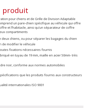
 produit
tion pour chiens et de Grille de Division Adaptable
mprend un pare-chien spécifique au véhicule qui offre
offre et l’habitacle, ainsi qu’un séparateur de coffre
 deux compartiments
de deux chiens, ou pour séparer les bagages du chien
 de modifier le véhicule
toutes fixations nécessaires fournis
fabriqué en tuyau de 19 mm, maille en acier 50mm- très
udre noir, conforme aux normes automobiles
écifications que les produits fournis aux constructeurs
lité internationales ISO 9001