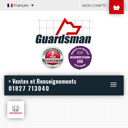
Français
MON COMPTE
> Ventes et Renseignements
Toggle
01827 713040
navigation