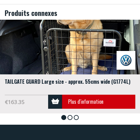
Produits connexes
TAILGATE GUARD Large size - approx. 55cms wide (G1774L)
Plus d'information
€163.35
1
2
3