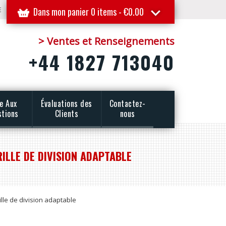
E
Dans mon panier 0 items -
€
0.00
> Ventes et Renseignements
+44 1827 713040
re Aux
Évaluations des
Contactez-
stions
Clients
nous
ILLE DE DIVISION ADAPTABLE
lle de division adaptable