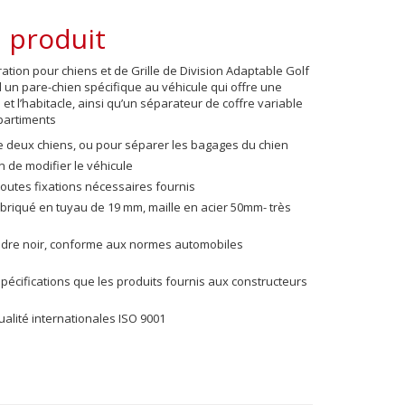
 produit
tion pour chiens et de Grille de Division Adaptable Golf
un pare-chien spécifique au véhicule qui offre une
 et l’habitacle, ainsi qu’un séparateur de coffre variable
partiments
de deux chiens, ou pour séparer les bagages du chien
 de modifier le véhicule
toutes fixations nécessaires fournis
fabriqué en tuyau de 19 mm, maille en acier 50mm- très
udre noir, conforme aux normes automobiles
écifications que les produits fournis aux constructeurs
lité internationales ISO 9001