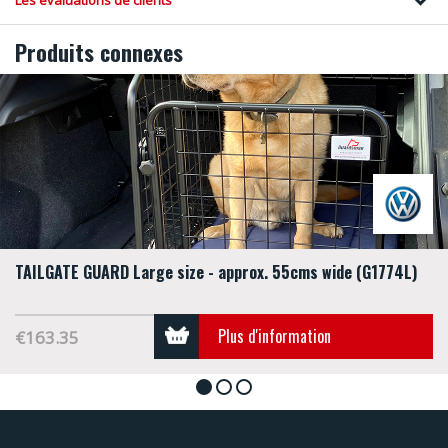
Les évaluations de clients
Produits connexes
TAILGATE GUARD Large size - approx. 55cms wide (G1774L)
Plus d'information
€163.35
1
2
3