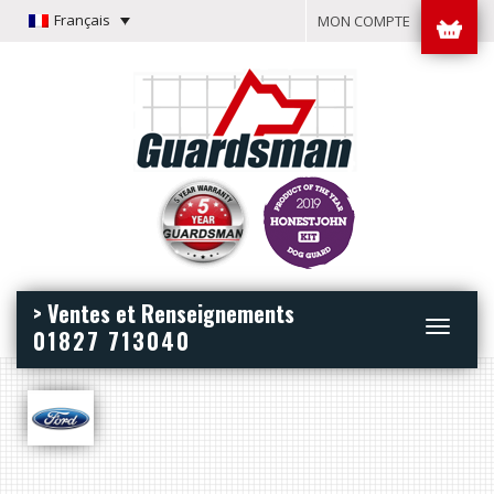
Français
MON COMPTE
> Ventes et Renseignements
Toggle
01827 713040
navigation