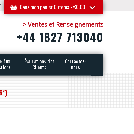
E
Dans mon panier 0 items -
€
0.00
> Ventes et Renseignements
+44 1827 713040
re Aux
Évaluations des
Contactez-
stions
Clients
nous
6*)