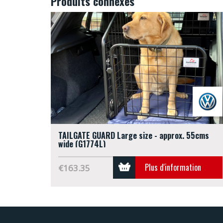
Produits connexes
TAILGATE GUARD Large size - approx. 55cms
wide (G1774L)
Plus d'information
€163.35