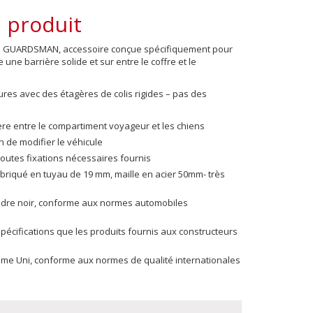
 produit
ens GUARDSMAN,
accessoire
conçue spécifiquement pour
une barrière solide et sur entre le coffre et le
tures avec des étagères de colis rigides – pas des
ère entre le
compartiment voyageur et les chiens
 de modifier le véhicule
toutes fixations nécessaires fournis
fabriqué en tuyau de 19 mm, maille en acier 50mm- très
udre noir, conforme aux normes automobiles
écifications que les produits fournis aux constructeurs
me Uni, conforme aux normes de qualité internationales