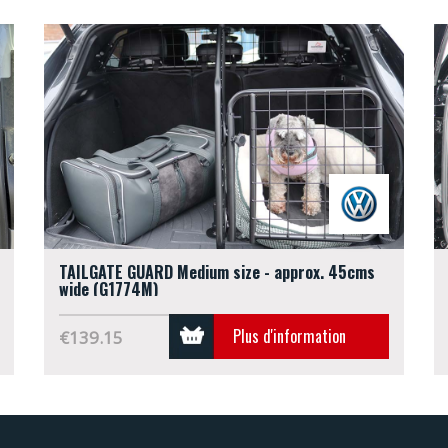
TAILGATE GUARD Medium size - approx. 45cms
wide (G1774M)
Plus d'information
€139.15