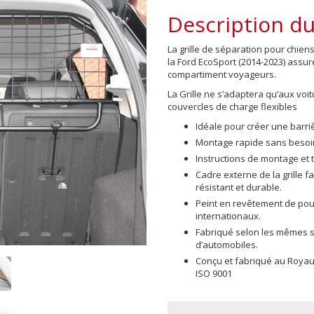
Description du
La grille de séparation pour chi
la Ford EcoSport (2014-2023)
assure 
compartiment voyageurs.
La Grille ne s’adaptera qu’aux voi
couvercles de charge flexibles
Idéale pour créer une barri
Montage rapide sans besoin
Instructions de montage et 
Cadre externe de la grille 
résistant et durable.
Peint en revêtement de po
internationaux.
Fabriqué selon les mêmes sp
d’automobiles.
Conçu et fabriqué au Royau
ISO 9001