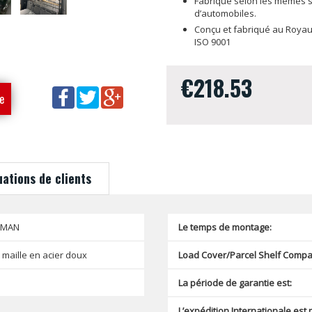
Fabriqué selon les mêmes sp
d’automobiles.
Conçu et fabriqué au Royau
ISO 9001
€218.53
e
uations de clients
SMAN
Le temps de montage:
 maille en acier doux
Load Cover/Parcel Shelf Compat
La période de garantie est:
L’expédition Internationale est 