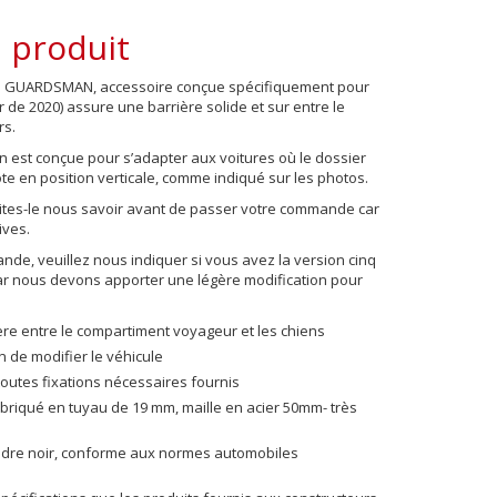
 produit
ens GUARDSMAN, accessoire conçue spécifiquement pour
r de 2020)
assure une barrière solide et sur entre le
rs.
ien est conçue pour s’adapter aux voitures où le dossier
ote en position verticale, comme indiqué sur les photos.
aites-le nous savoir avant de passer votre commande car
ives.
e, veuillez nous indiquer si vous avez la version cinq
car nous devons apporter une légère modification pour
ère entre le compartiment voyageur et les chiens
 de modifier le véhicule
toutes fixations nécessaires fournis
fabriqué en tuyau de 19 mm, maille en acier 50mm- très
udre noir, conforme aux normes automobiles