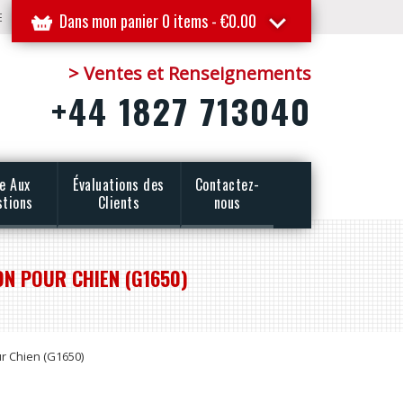
E
Dans mon panier 0 items -
€
0.00
> Ventes et Renseignements
+44 1827 713040
re Aux
Évaluations des
Contactez-
stions
Clients
nous
ON POUR CHIEN (G1650)
ur Chien (G1650)