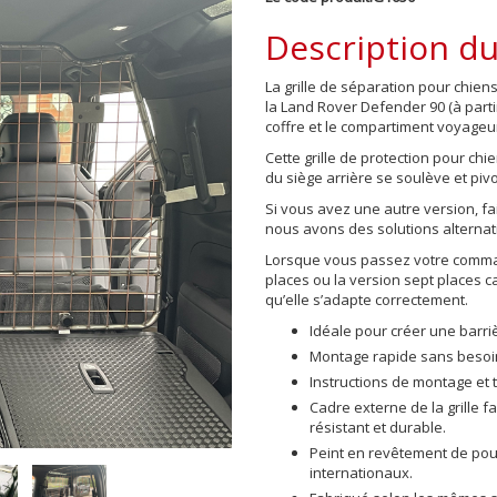
Description du
La grille de séparation pour chi
la Land Rover Defender 90 (à parti
coffre et le compartiment voyageu
Cette grille de protection pour ch
du siège arrière se soulève et piv
Si vous avez une autre version, f
nous avons des solutions alternat
Lorsque vous passez votre command
places ou la version sept places 
qu’elle s’adapte correctement.
Idéale pour créer une barri
Montage rapide sans besoin
Instructions de montage et 
Cadre externe de la grille 
résistant et durable.
Peint en revêtement de po
internationaux.