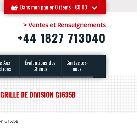
E
Dans mon panier 0 items -
€
0.00
> Ventes et Renseignements
+44 1827 713040
re Aux
Évaluations des
Contactez-
stions
Clients
nous
GRILLE DE DIVISION G1635B
sion G1635B