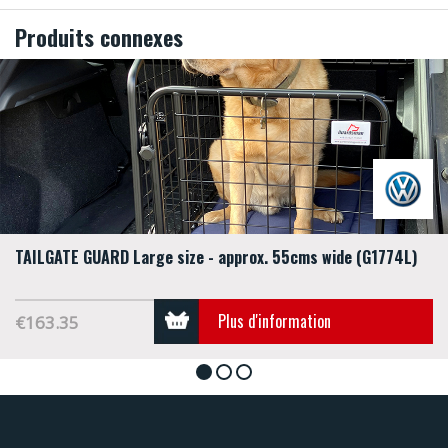
Produits connexes
TAILGATE GUARD Large size - approx. 55cms wide (G1774L)
Plus d'information
€163.35
1
2
3