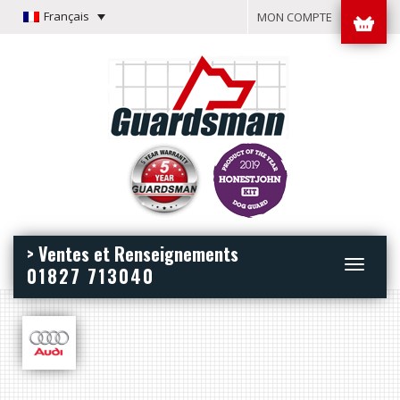
Français
MON COMPTE
> Ventes et Renseignements
Toggle
01827 713040
navigation