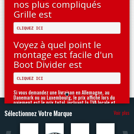
nos plus compliqués
Grille est
CLIQUEZ ICI
Voyez à quel point le
montage est facile d'un
Boot Divider est
CLIQUEZ ICI
Si vous demandez une livraison en Allemagne, au
Danemark ou au Luxembourg, le prix affiché lors du
paiement est le prix total, incluant la TVA locale et
les droits de douane.
Sélectionnez Votre Marque
Voir plus
Si vous demandez une livraison vers toute autre
destination située en dehors de la zone fiscale
britannique, la TVA britannique ne vous sera PAS
prev
next