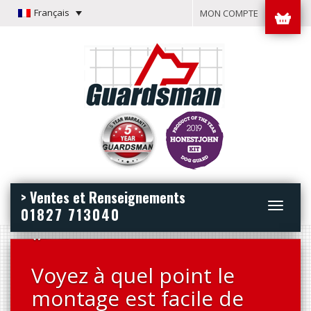
Français
MON COMPTE
> Ventes et Renseignements
Toggle
01827 713040
navigation
*
Voyez à quel point le
montage est facile de