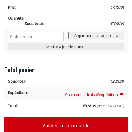
€
328.39
quan
€
328.39
de
DAC
Cod
DUS
Appliquer le code promo
prom
U
Grill
Mettre à jour le panier
de
Sépa
et
Total panier
Grill
de
Divi
€
328.39
-
à
Calculer les frais d’expédition
parti
de
€
328.39
(dont
€
54.73
VAT)
2024
(G17
Valider la commande