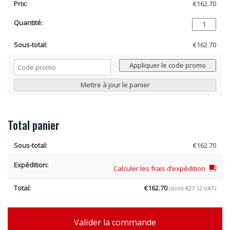
€
162.70
quantité
de
AUDI
€
162.70
A3
#4
Cod
Appliquer le code promo
Grille
prom
de
Mettre à jour le panier
Séparation
pour
Chien
(à
Total panier
partir
de
€
162.70
2021)
(G1591)
Calculer les frais d’expédition
€
162.70
(dont
€
27.12
VAT)
Valider la commande