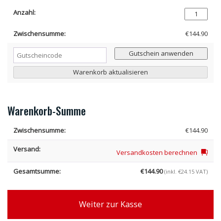
Renault
Kadjar
Hundegitter
€
144.90
(Teile
Nr.G1563)
Guts
Gutschein anwenden
Menge
Warenkorb aktualisieren
Warenkorb-Summe
€
144.90
Versandkosten berechnen
€
144.90
(inkl.
€
24.15
VAT)
Weiter zur Kasse