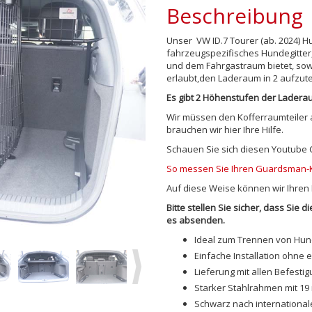
Beschreibung
Unser VW ID.7 Tourer (ab. 2024) H
fahrzeugspezifisches Hundegitter
und dem Fahrgastraum bietet, sow
erlaubt,den Laderaum in 2 aufzute
Es gibt 2 Höhenstufen der Laderau
Wir müssen den Kofferraumteiler au
brauchen wir hier Ihre Hilfe.
Schauen Sie sich diesen Youtube Cl
So messen Sie Ihren Guardsman-K
Auf diese Weise können wir Ihren K
Bitte stellen Sie sicher, dass Sie
es absenden.
Ideal zum Trennen von Hu
Einfache Installation ohne 
Next
Lieferung mit allen Befest
Starker Stahlrahmen mit 19
Schwarz nach international