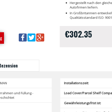
Hergestellt nach den gleich
Autofirmen liefern.
In Großbritannien entwicke
Qualitätsstandard ISO: 9001
€302.35
ng
Rezension
SMAN
Installationszeit:
rrahmen und Füllung -
Load Cover/Parcel Shelf Compat
schichtet
Gewährleistungsfrist ist: