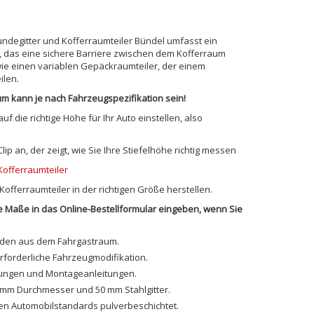
undegitter und Kofferraumteiler Bündel umfasst ein
, das eine sichere Barriere zwischen dem Kofferraum
ie einen variablen Gepäckraumteiler, der einem
ilen.
m kann je nach Fahrzeugspezifikation sein!
f die richtige Höhe für Ihr Auto einstellen, also
ip an, der zeigt, wie Sie Ihre Stiefelhöhe richtig messen
offerraumteiler
offerraumteiler in der richtigen Größe herstellen.
 die Maße in das Online-Bestellformular eingeben, wenn Sie
nden aus dem Fahrgastraum.
erforderliche Fahrzeugmodifikation.
igungen und Montageanleitungen.
 mm Durchmesser und 50 mm Stahlgitter.
en Automobilstandards pulverbeschichtet.