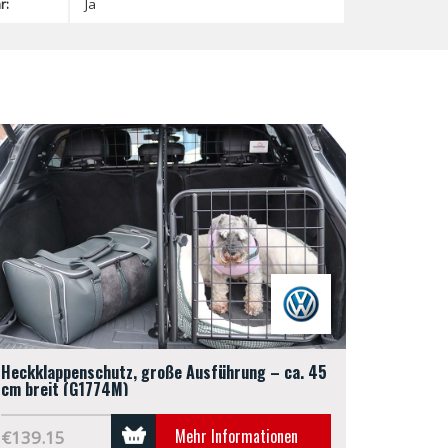
r:
Ja
Heckklappenschutz, große Ausführung – ca. 45
cm breit (G1774M)
Mehr Informationen
€139.15