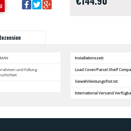
€144.90
ng
Rezension
SMAN
Installationszeit:
rrahmen und Füllung -
Load Cover/Parcel Shelf Compat
schichtet
Gewährleistungsfrist ist:
International Versand Verfügba