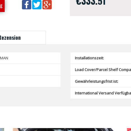
€333.51
ng
Rezension
SMAN
Installationszeit:
Load Cover/Parcel Shelf Compat
Gewährleistungsfrist ist:
International Versand Verfügba