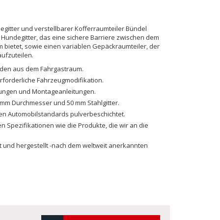
gitter und verstellbarer Kofferraumteiler Bündel
 Hundegitter, das eine sichere Barriere zwischen dem
bietet, sowie einen variablen Gepäckraumteiler, der
ufzuteilen.
nden aus dem Fahrgastraum.
erforderliche Fahrzeugmodifikation.
igungen und Montageanleitungen.
 mm Durchmesser und 50 mm Stahlgitter.
en Automobilstandards pulverbeschichtet.
en Spezifikationen wie die Produkte, die wir an die
lt und hergestellt -nach dem weltweit anerkannten