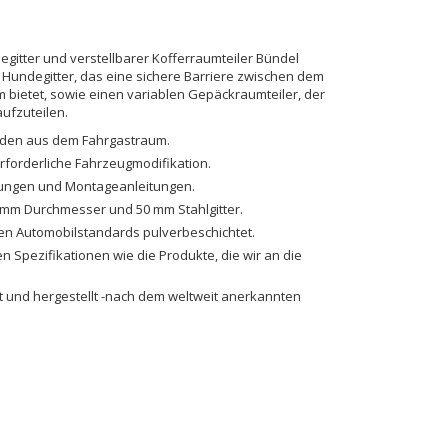
gitter und verstellbarer Kofferraumteiler Bündel
 Hundegitter, das eine sichere Barriere zwischen dem
bietet, sowie einen variablen Gepäckraumteiler, der
ufzuteilen.
nden aus dem Fahrgastraum.
erforderliche Fahrzeugmodifikation.
igungen und Montageanleitungen.
 mm Durchmesser und 50 mm Stahlgitter.
en Automobilstandards pulverbeschichtet.
en Spezifikationen wie die Produkte, die wir an die
lt und hergestellt -nach dem weltweit anerkannten