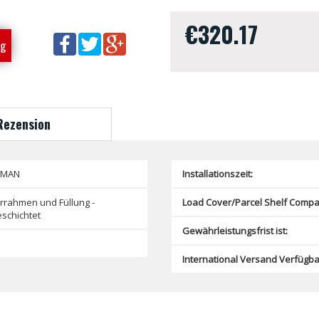
€320.17
ng
Rezension
SMAN
Installationszeit:
rrahmen und Füllung -
Load Cover/Parcel Shelf Compat
schichtet
Gewährleistungsfrist ist:
International Versand Verfügba