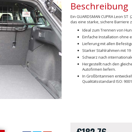
Beschreibung
Ein GUARDSMAN CUPRA Leon ST (202
das eine starke, sichere Barrier
Ideal zum Trennen von Hu
Einfache Installation ohne 
Lieferung mit allen Befest
Starker Stahlrahmen mit 19
Schwarz nach international
Hergestellt nach den gleich
Autofirmen liefern.
In Großbritannien entwicke
Qualitätsstandard ISO: 9001
€182.76