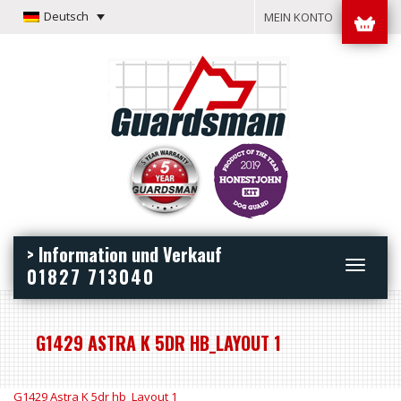
Deutsch
MEIN KONTO
> Information und Verkauf
Toggle
01827 713040
navigation
G1429 ASTRA K 5DR HB_LAYOUT 1
G1429 Astra K 5dr hb_Layout 1